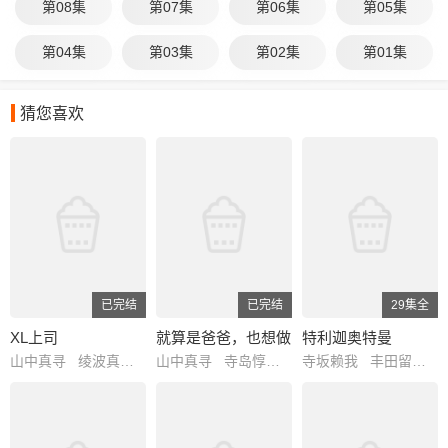
个与之缔结契约的主子，而指挥它们的
第08集
第07集
第06集
第05集
主子被称为“双使师”。 许多大人在
双胞兄妹开始懂事前就暗中操纵，试图
第04集
第03集
第02集
第01集
夺取他们的力量，因此月落和亚晨在年
幼时就被迫分离。本作故事以兄妹俩的
重逢展开序幕。
猜您喜欢
已完结
已完结
29集全
XL上司
就算是爸爸，也想做
特利迦奥特曼
山中真寻 绫波真子 石谷春贵 井泽诗织 三宅麻理惠 渡辺紘 汐谷文康
山中真寻 寺岛惇太 古木望 白井悠介
寺坂赖我 丰田留妃 金子隼也 水野直 春川芽生 高木胜也 细贝圭 宅麻伸 市道真央 上坂堇 真木骏一 高桥良辅