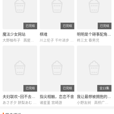
已完结
已完结
已完结
魔法少女网站
棋魂
明明是个碍事配角、却被王子给宠爱了
大野柚布子 茜屋日海夏 铃木爱奈 芹泽优 山崎遥 原由实 市道真央 本渡枫 松井惠理子 Lynn 冈本信彦 铃木达央 中尾隆圣 安里勇哉 悠木碧
川上伦子 千叶进步 小林沙苗 嘉数由美 津村真琴 伊藤健太郎 津田英三 藤原启治 浅川悠 樱井孝宏 高木礼子 铃村健一 水田山葵 榎本温子 纳谷六朗 铃木晶子 川村拓央 重松朋 渡边明乃 伊藤和晃 松冈洋子 山口隆行 坂东尚树 高濑右光 西村知道 岩田光央 石住昭彦 楠见尚己 小西克幸 清水敏孝 吉野裕行 北川胜博 游佐浩二 坂口贤一 桑原利晃 石波义人 桧山修之 石冢坚 伊东美弥子 藤卷惠理子 小野健一 雪野五月 日野由利加 佐久间玲 川崎惠理子 石冢理惠 町井美纪 长嶝高士 中博史
柊三太 春男児
已完结
已完结
全13集
夫妇联欢~回不去的夜晚~
指尖相触，恋恋不舍
我让最想被拥抱的男人给威胁了
あさぎ夕 餅梨あむ 八ッ橋しなもん 黒井多飛岡
诸星堇 宫崎游
小野友树 高桥广树 佐藤拓也 内田雄马 鸟海浩辅 羽多野涉