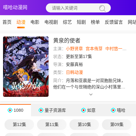
嘻哈动漫网
首页
动漫
电影
电视剧
综艺
短剧
榜单
反馈留言
网
黄泉的使者
主演：
小野贤章
宫本侑芽
中村悠一
久野
状态：
更新至第17集
导演：
安藤真裕
类型：
日韩动漫
简介：
月落和亚晨是一对双胞胎兄妹，
他们在一个与世隔绝的深山小村落里出
生，被称为“分隔夜与昼的双子”。他们拥
有获得特殊力量的资格，一场围绕他们
的双使战斗也随之展开。 双使是一
1080
量子资源库
如意
嘻哈
种成对的存在，被人类冠以“幽灵”、“怪
物”、“怪兽”或“异形”等各种各样的称
第12集
第11集
第10集
第09集
呼。它们并非人人可见，各自拥有不同
的外表、性格和能力。每对双使都有一