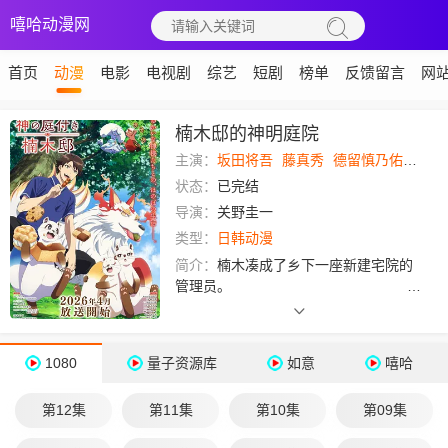
嘻哈动漫网
首页
动漫
电影
电视剧
综艺
短剧
榜单
反馈留言
网
楠木邸的神明庭院
主演：
坂田将吾
藤真秀
德留慎乃佑
寿美
状态：
已完结
导演：
关野圭一
类型：
日韩动漫
简介：
楠木凑成了乡下一座新建宅院的
管理员。
原本是座有恶灵寄宿
其中、非常「不干净」的院落大宅，然
而身怀超强驱除邪祟力量的楠木却在不
1080
量子资源库
如意
嘻哈
知不觉间将之消灭殆尽！
彻底
第12集
第11集
第10集
第09集
净化过后的楠木邸变得万分舒适宜居，
诸多各有个性的神明纷纷为之而来！