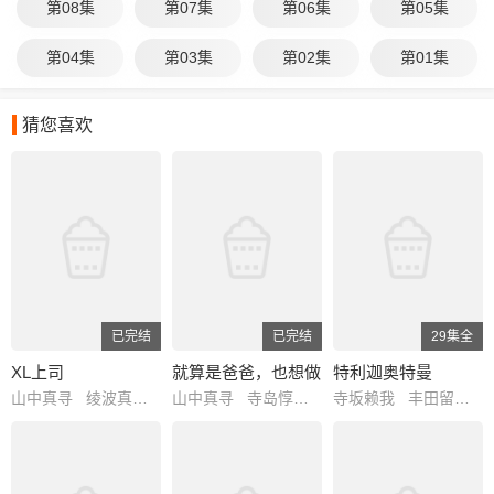
第08集
第07集
第06集
第05集
爱吃甜食的山神、还有毛茸茸的眷
族、嗜酒的灵龟……
第04集
第03集
第02集
第01集
待他察觉
到的时候，宅院庭院竟已成了四季如春
的神域！？
猜您喜欢
甚至连现代阴阳师
都会为了藉助楠木驱除邪祟的力量前来
造访……
与山神邻居们温馨的
山林乐居生活，才正要拉开序幕。
已完结
已完结
29集全
XL上司
就算是爸爸，也想做
特利迦奥特曼
山中真寻 绫波真子 石谷春贵 井泽诗织 三宅麻理惠 渡辺紘 汐谷文康
山中真寻 寺岛惇太 古木望 白井悠介
寺坂赖我 丰田留妃 金子隼也 水野直 春川芽生 高木胜也 细贝圭 宅麻伸 市道真央 上坂堇 真木骏一 高桥良辅