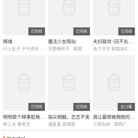
已完结
已完结
已完结
棋魂
魔法少女网站
夫妇联欢~回不去的夜晚~
川上伦子 千叶进步 小林沙苗 嘉数由美 津村真琴 伊藤健太郎 津田英三 藤原启治 浅川悠 樱井孝宏 高木礼子 铃村健一 水田山葵 榎本温子 纳谷六朗 铃木晶子 川村拓央 重松朋 渡边明乃 伊藤和晃 松冈洋子 山口隆行 坂东尚树 高濑右光 西村知道 岩田光央 石住昭彦 楠见尚己 小西克幸 清水敏孝 吉野裕行 北川胜博 游佐浩二 坂口贤一 桑原利晃 石波义人 桧山修之 石冢坚 伊东美弥子 藤卷惠理子 小野健一 雪野五月 日野由利加 佐久间玲 川崎惠理子 石冢理惠 町井美纪 长嶝高士 中博史
大野柚布子 茜屋日海夏 铃木爱奈 芹泽优 山崎遥 原由实 市道真央 本渡枫 松井惠理子 Lynn 冈本信彦 铃木达央 中尾隆圣 安里勇哉 悠木碧
あさぎ夕 餅梨あむ 八ッ橋しなもん 黒井多飛岡
已完结
已完结
全13集
明明是个碍事配角、却被王子给宠爱了
指尖相触，恋恋不舍
我让最想被拥抱的男人给威胁了
柊三太 春男児
诸星堇 宫崎游
小野友树 高桥广树 佐藤拓也 内田雄马 鸟海浩辅 羽多野涉