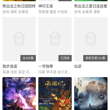
熊出没之秋日团团转
神印王座
熊出没之夏日连连看
张伟 谭笑 张秉君
常蓉珊 瞳音 叶知秋 阎么么 藤新 刘明月
张伟 张秉君 谭笑
全480集
已完结
更新至第152集
独步逍遥
一世独尊
仙逆
莫谦 漆凯 莫逆 石凌鹤 MO 大海 索格 思东 X 雅澜 飞云 OJ 阿边 林珄 石头 滕家俊
冯霖 李丰道 徐子尧 小王梓 拜跃 李郝瑞 周杭 冷调 刘英杰