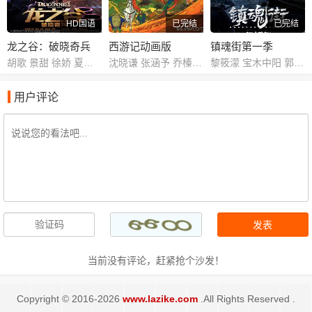
HD国语
已完结
已完结
龙之谷：破晓奇兵
西游记动画版
镇魂街第一季
胡歌 景甜 徐娇 夏梓桐 沈达威 孙晔 季冠霖 孟祥龙 商虹 黄莺
沈晓谦 张涵予 乔榛 程玉珠 刘风 丁建华 童自荣 胡平智 王肖兵 王建新 狄菲菲 严崇德 白涛 刘钦 孙渝烽 海帆 罗港生 姜玉玲 王静文 戴学庐 曾丹 齐杰 刘润成 党同义 纪元 李立宏 廖菁 张璐 田二喜 王羊 张伟
黎筱濛 宝木中阳 郭盛 小连杀 齐克建 张杰 藤新 李璐 乔菲菲 山新
用户评论
当前没有评论，赶紧抢个沙发！
Copyright © 2016-2026
www.lazike.com
.All Rights Reserved .