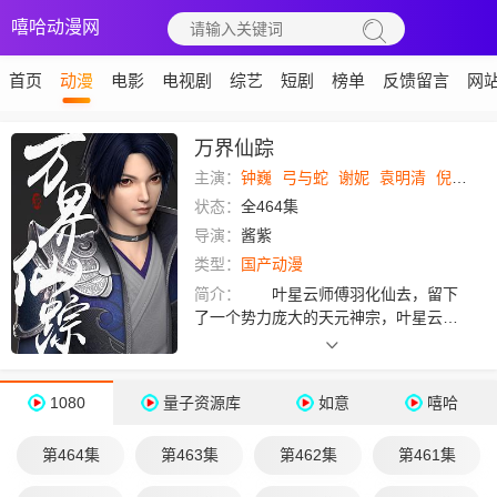
嘻哈动漫网
首页
动漫
电影
电视剧
综艺
短剧
榜单
反馈留言
网
万界仙踪
主演：
钟巍
弓与蛇
谢妮
袁明清
倪倪
黄
状态：
全464集
导演：
酱紫
类型：
国产动漫
简介：
叶星云师傅羽化仙去，留下
了一个势力庞大的天元神宗，叶星云成
为了天元神宗新一任宗主，同时以狸猫
换太子的手法，变成了一个小世家的子
弟，隐匿其中，静待复仇的机会。叶星
1080
量子资源库
如意
嘻哈
云踏上了一条无比凶险的路，但是凭借
着自身的谋略，和天元神宗一众高手们
第464集
第463集
第462集
第461集
的辅佐，纵横捭阖，运筹帷幄，对抗庞
大的大周王朝。