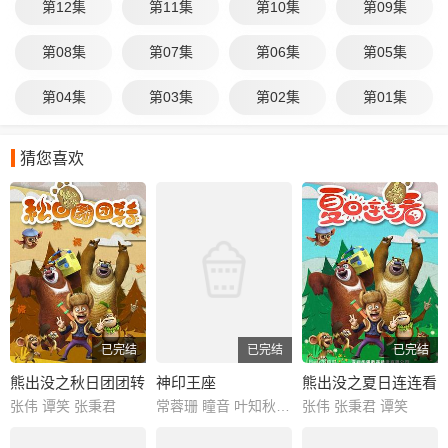
第12集
第11集
第10集
第09集
第08集
第07集
第06集
第05集
第04集
第03集
第02集
第01集
猜您喜欢
已完结
已完结
已完结
熊出没之秋日团团转
神印王座
熊出没之夏日连连看
张伟 谭笑 张秉君
常蓉珊 瞳音 叶知秋 阎么么 藤新 刘明月
张伟 张秉君 谭笑