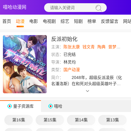
嘻哈动漫网
首页
动漫
电影
电视剧
综艺
短剧
榜单
反馈留言
网
反派初始化
主演：
陈张太康
钱文青
陶典
曾梦玉
Men
状态：
已完结
导演：
林灵均
类型：
国产动漫
简介：
2048年，超级反派凌辰（化
名潘洛斯）在和死对头超级英雄叶子暮
的激战中意外穿越回2030年的高二。在
回家见到姨母确定了自己穿越的事实
后，凌辰决定，这次一定要守护好上一
量子资源库
嘻哈
世因叶子暮害死的姨母，除掉叶子暮。”
重生“的时间线充满变数，这次，凌辰相
第16集
第15集
第14集
第13集
信自己可以改变一切！