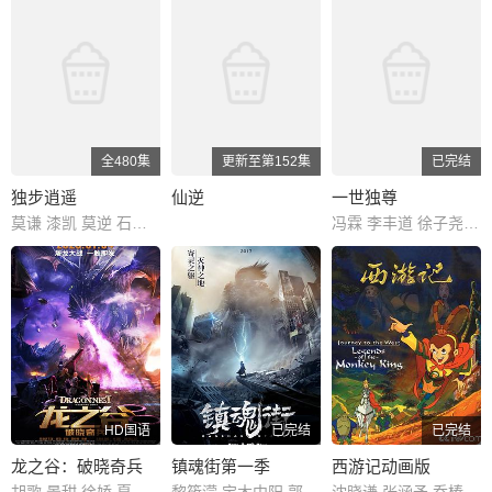
全480集
更新至第152集
已完结
独步逍遥
仙逆
一世独尊
莫谦 漆凯 莫逆 石凌鹤 MO 大海 索格 思东 X 雅澜 飞云 OJ 阿边 林珄 石头 滕家俊
冯霖 李丰道 徐子尧 小王梓 拜跃 李郝瑞 周杭 冷调 刘英杰
HD国语
已完结
已完结
龙之谷：破晓奇兵
镇魂街第一季
西游记动画版
胡歌 景甜 徐娇 夏梓桐 沈达威 孙晔 季冠霖 孟祥龙 商虹 黄莺
黎筱濛 宝木中阳 郭盛 小连杀 齐克建 张杰 藤新 李璐 乔菲菲 山新
沈晓谦 张涵予 乔榛 程玉珠 刘风 丁建华 童自荣 胡平智 王肖兵 王建新 狄菲菲 严崇德 白涛 刘钦 孙渝烽 海帆 罗港生 姜玉玲 王静文 戴学庐 曾丹 齐杰 刘润成 党同义 纪元 李立宏 廖菁 张璐 田二喜 王羊 张伟