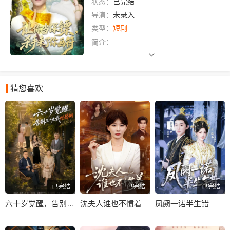
状态：
已完结
第54集
第53集
第52集
导演：
未录入
类型：
短剧
第51集
第50集
第49集
简介：
第48集
第47集
第46集
第45集
第44集
第43集
猜您喜欢
第42集
第41集
第40集
第39集
第38集
第37集
第36集
第35集
第34集
第33集
第32集
第31集
已完结
已完结
已完结
第30集
第29集
第28集
六十岁觉醒，告别三十九载烂婚姻
沈夫人谁也不惯着
凤阙一诺半生错
第27集
第26集
第25集