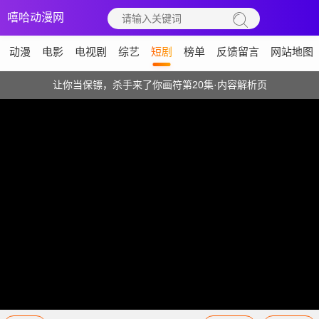
嘻哈动漫网
动漫
电影
电视剧
综艺
短剧
榜单
反馈留言
网站地图
让你当保镖，杀手来了你画符第20集·内容解析页