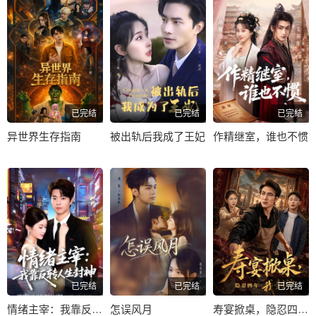
第24集
第23集
第22集
第21集
第20集
第19集
第18集
第17集
第16集
已完结
已完结
已完结
第15集
第14集
第13集
异世界生存指南
被出轨后我成了王妃
作精继室，谁也不惯
第12集
第11集
第10集
第09集
第08集
第07集
第06集
第05集
第04集
第03集
第02集
第01集
已完结
已完结
已完结
情绪主宰：我靠反转人生封神
怎误风月
寿宴掀桌，隐忍四年我封神