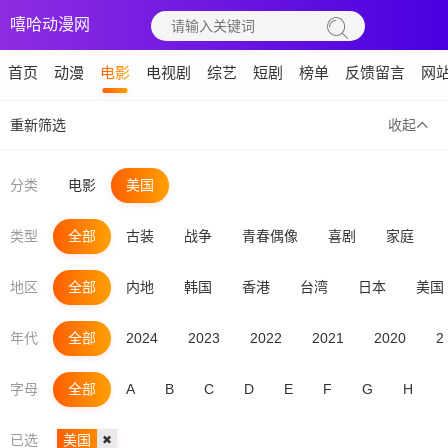
嘻哈动漫网
首页
动漫
电影
电视剧
综艺
短剧
榜单
反馈留言
网
重新筛选
收起
分类
电影
美国
类型
全部
古装
战争
青春偶像
喜剧
家庭
地区
全部
内地
韩国
香港
台湾
日本
美国
年代
全部
2024
2023
2022
2021
2020
2
字母
全部
A
B
C
D
E
F
G
H
I
已选
美国